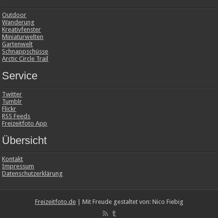
Outdoor
Wanderung
Kreativfenster
Miniaturwelten
Gartenwelt
Schnappschüsse
Arctic Circle Trail
Service
Twitter
Tumblr
Flickr
RSS Feeds
Freizeitfoto App
Übersicht
Kontakt
Impressum
Datenschutzerklärung
Freizeitfoto.de
| Mit Freude gestaltet von: Nico Fiebig