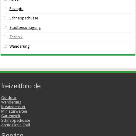
Rezepte
Schnappschüsse
Stadtbesichtigung
Technik
Wanderung
freizeitfoto.de
Outdoor
Wanderung
Kreativfenster
Miniaturwelten
Gartenwelt
Schnappschüsse
Arctic Circle Trail
Service