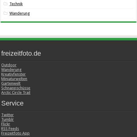
Technik
Wanderung
freizeitfoto.de
Outdoor
Wanderung
Kreativfenster
Miniaturwelten
Gartenwelt
Schnappschüsse
Arctic Circle Trail
Service
Twitter
Tumblr
Flickr
RSS Feeds
Freizeitfoto App