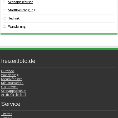
Schnappschüsse
Stadtbesichtigung
Technik
Wanderung
freizeitfoto.de
Outdoor
Wanderung
Kreativfenster
Miniaturwelten
Gartenwelt
Schnappschüsse
Arctic Circle Trail
Service
Twitter
Tumblr