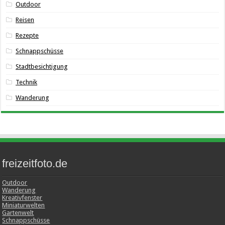
Outdoor
Reisen
Rezepte
Schnappschüsse
Stadtbesichtigung
Technik
Wanderung
freizeitfoto.de
Outdoor
Wanderung
Kreativfenster
Miniaturwelten
Gartenwelt
Schnappschüsse